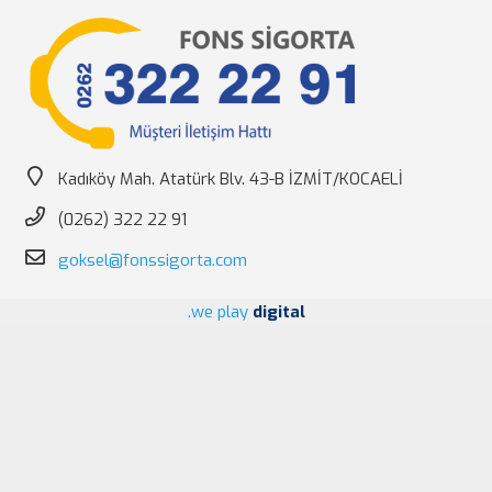
Kadıköy Mah. Atatürk Blv. 43-B İZMİT/KOCAELİ
(0262) 322 22 91
goksel@fonssigorta.com
.we play
digital